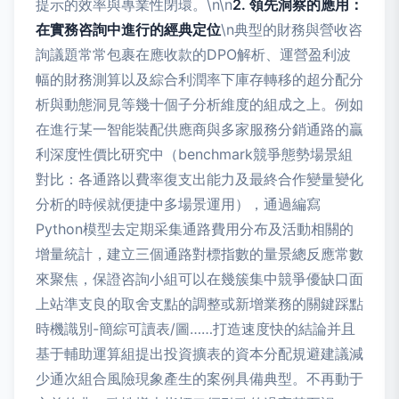
提示的效率與專業性閉環。\n\n
2. 領先洞察的應用：
在實務咨詢中進行的經典定位
\n典型的財務與營收咨
詢議題常常包裹在應收款的DPO解析、運營盈利波
幅的財務測算以及綜合利潤率下庫存轉移的超分配分
析與動態洞見等幾十個子分析維度的組成之上。例如
在進行某一智能裝配供應商與多家服務分銷通路的贏
利深度性價比研究中（benchmark競爭態勢場景組
對比：各通路以費率復支出能力及最終合作變量變化
分析的時候就便捷中多場景運用），通過編寫
Python模型去定期采集通路費用分布及活動相關的
增量統計，建立三個通路對標指數的量景總反應常數
來聚焦，保證咨詢小組可以在幾簇集中競爭優缺口面
上站準支良的取舍支點的調整或新增業務的關鍵踩點
時機識別-簡綜可讀表/圖……打造速度快的結論并且
基于輔助運算組提出投資擴表的資本分配規避建議減
少通次組合風險現象產生的案例具備典型。不再動于