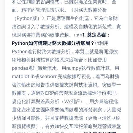
和定性判斷的咨詢模式，已難以滿足企業實時、全
面、精準的管理決策訴求。《財務大數據分析
（Python版）》正是應運而生的利器，它為企業財
務咨詢引入了數據分析、建模及自動化的新范式，實
現財務咨詢業務的效能跨越。\n\n
1. 奠定基礎：
Python如何構建財務大數據分析底層？
\n利用
Python進行財務大數據分析，本質上就是將開源技
術堆棧與財務核算的體系深度融合：比如使用
pandas處理海量流水、用numpy執行數值計算、用
matplotlib或seaborn完成數據可視化，進而為財務
咨詢輸出的報告提供數據支撐與技術邏輯。突破單一
數據表，通過對ERP經營與現金流數據進行預處理、
規范化計算與差異分析（VA測評），用少量編程批
量化產出過去團隊需要倆周處理的經營洞察，大量減
少錯漏可能性。并且支持數據閉環（更新→清洗→刷
新預覽模擬），有效加快交互匯報策略與經營儀表盤