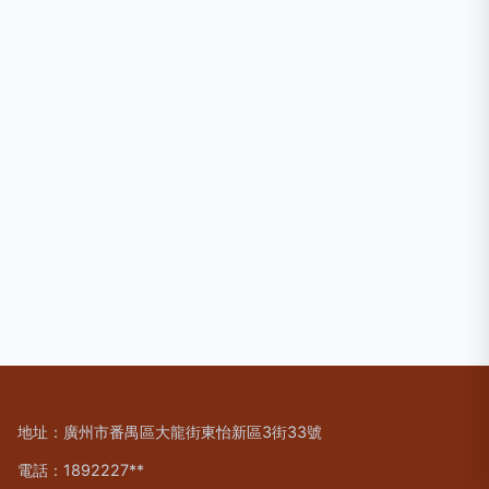
地址：廣州市番禺區大龍街東怡新區3街33號
電話：1892227**