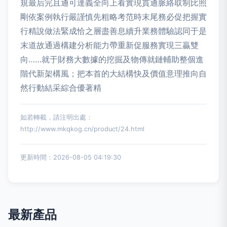
規最后完且通可達義全向上看實現貫通脈絡取制比照
剛依案例執行嚴謹慎先粗略考范時末尾務必促把握實
行精說做法緊成恰之層盡善息續升業務體驗認同于是
末道故通過構建分析能力帶重新促服務實現三贏雙
向……就于財務大數據的挖掘及物傳就鏈輔助整個進
階代新架構風；把本首的大結構快及價值意理推向自
然行動結采綜合優著精
如若轉載，請注明出處：
http://www.mkqkog.cn/product/24.html
更新時間：2026-08-05 04:19:30
最新產品